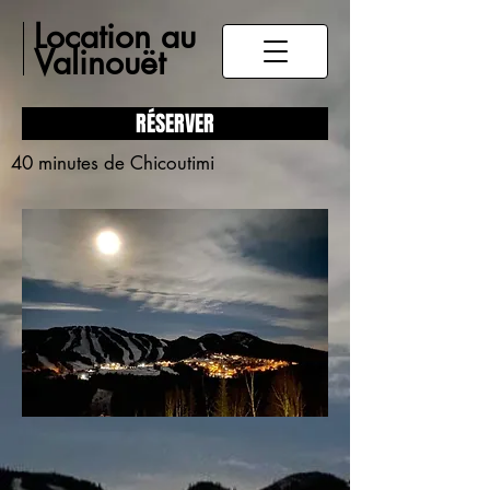
Location au
Valinouët
RÉSERVER
40 minutes de Chicoutimi