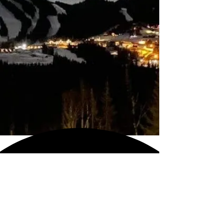
CITQ 317640
Secteur le Valinouët
Pour information
Nous contacter
Roxanne Beaulieu
514.926.1400
locationvalinouet@gmail.com