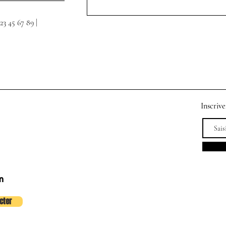
3 45 67 89 |
Inscrive
m
cter