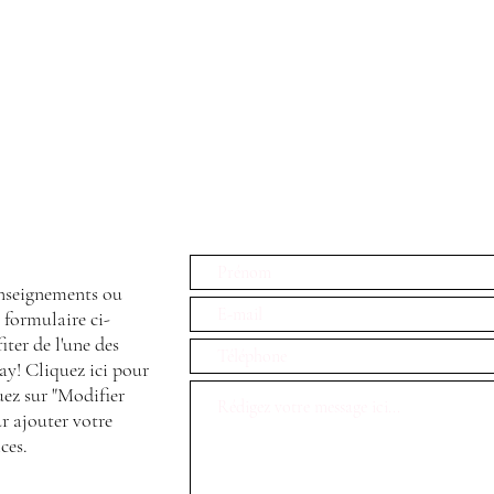
nseignements ou
e formulaire ci-
iter de l'une des
y! Cliquez ici pour
uez sur "Modifier
r ajouter votre
ces.